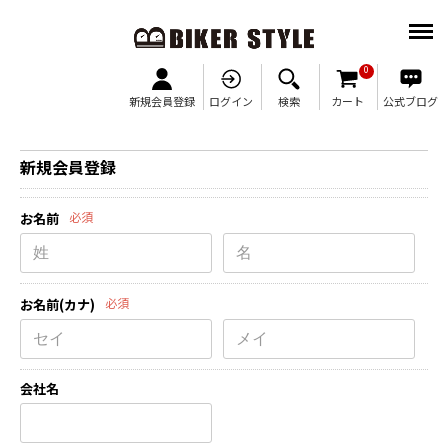
M
0
新規会員登録
ログイン
検索
カート
公式ブログ
新規会員登録
必須
お名前
必須
お名前(カナ)
会社名