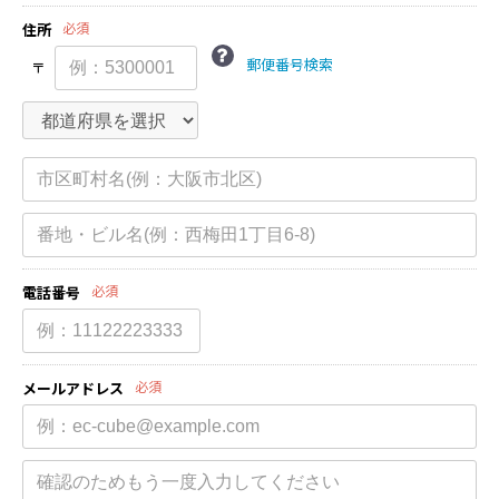
必須
住所
郵便番号検索
〒
必須
電話番号
必須
メールアドレス