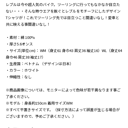
レブルは今や超人気のバイク。ツーリングに行ってもなかなか目立た
ない・・・そんな時ウエアを脱ぐとレブルをモチーフにしたデザイン
Tシャツが！これでツーリング先では目立つこと間違いなし！愛車と
共に映える事間違いなし！
・素材：綿 100%
・厚さ5.6オンス
・サイズ(単位cm)： WM（身丈61 身巾43 肩丈36 袖丈16）WL（身丈64
身巾46 肩丈38 袖丈17）
・生産国：ベトナム （デザインは日本）
・カラー：ホワイト
・伸縮性：なし
※商品画像については、モニターによって色味が若干異なります事ご
了承ください。
※モデル：身長約150cm 着用サイズＷM
※すべて平置きサイズです。（採寸方法によって誤差が生じる場合が
ございますので、予めご了承ください。）