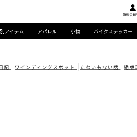
新規会員
別アイテム
アパレル
小物
バイクステッカー
RX1200DAEG（ダエグ）
ゼファーファミリー
Katana（カタナ）
レブル（Rebel）
ゼファー1100
ゼファー750
ZRX1200R
GPZ900R
ZRX1100
Z900RS
CB系
Tシャツ（聖地シリーズ）
Tシャツ（車種別）
マスク（車種別）
パーカー
キャップ（帽子）
キーホルダー
日記
ワインディングスポット
たわいもない話
絶版