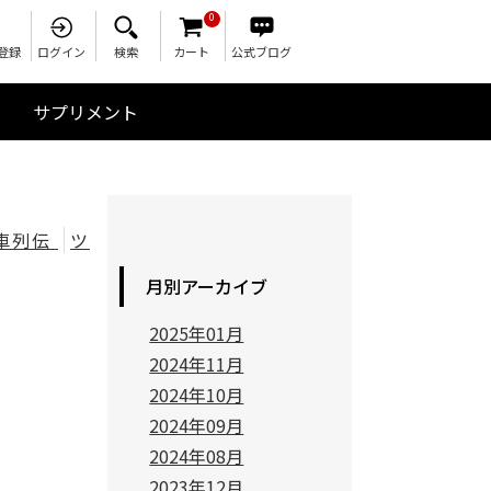
0
登録
ログイン
検索
カート
公式ブログ
サプリメント
レブル（Rebel）
2BL-ZR900C
ZEP FAMILY
GPZ900R
ZEP1100
ZRT10C
ZEP750
1200R
1100S
RC04
車列伝
ツ
月別アーカイブ
2025年01月
2024年11月
2024年10月
2024年09月
2024年08月
2023年12月